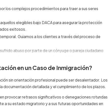
 por los complejos procedimientos para traer a sus seres
 aquellos elegibles bajo DACA para asegurar la protección
tados exitosos.
s temporal. Guiamos a los clientes a través del proceso de
an sufrido abuso por parte de un cónyuge o pareja ciudadano
cia a través de la auto-petición de VAWA.
ete se encarga de las renovaciones de permisos de trabajo para
tación en un Caso de Inmigración?
de inmigración.
card
) sin necesidad de salir de los EE. UU. Preparamos y
ción sin orientación profesional puede ser desalentador. Los
ud.
 la documentación detallada y el cumplimiento de los plazos.
licitar exenciones o indultos. Nuestro conocimiento del manejo
en provocar retrasos significativos o denegaciones rotundas
te a su estado migratorio y a sus futuras oportunidades en
ación o el reemplazo de las
green cards
. Nuestro equipo puede