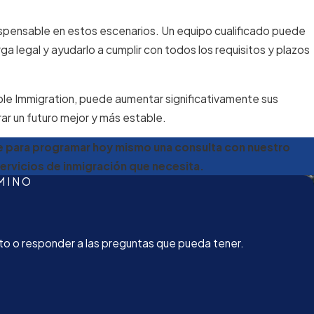
oral en el país, lo que permite a ciertos miembros
ispensable en estos escenarios. Un equipo cualificado puede
r con todos los requisitos de elegibilidad.
rga legal y ayudarlo a cumplir con todos los requisitos y plazos
iones necesarias para cancelar estas barreras y ayudarle a
dable Immigration, puede aumentar significativamente sus
ometidos extranjeros de ciudadanos estadounidenses entrar al
ar un futuro mejor y más estable.
e para programar hoy mismo una consulta con nuestro
ervicios de inmigración que necesita.
MINO
o o responder a las preguntas que pueda tener.