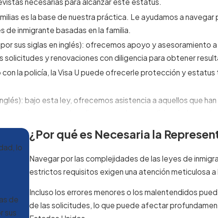
evistas necesarias para alcanzar este estatus.
familias es la base de nuestra práctica. Le ayudamos a navegar
s de inmigrante basadas en la familia.
, por sus siglas en inglés): ofrecemos apoyo y asesoramiento a
 solicitudes y renovaciones con diligencia para obtener resul
o con la policía, la Visa U puede ofrecerle protección y estatu
 inglés): bajo esta ley, ofrecemos asistencia a aquellos que h
mpasivo apoya a los clientes que buscan alivio e independen
orización para trabajar en los EE. UU. es crucial. Nuestro buf
¿Por qué es Necesaria la Represen
és de los canales legales necesarios para cumplir con las leyes 
dad, lo
justar su estatus a la residencia permanente (titular de
green 
Navegar por las complejidades de las leyes de inmigra
ndamos un apoyo integral durante todo el proceso de solicit
estrictos requisitos exigen una atención meticulosa a
misibilidad puede ser un problema, ayudamos a los clientes a so
Incluso los errores menores o los malentendidos pued
alizada para superar obstáculos legales.
as de
de las solicitudes, lo que puede afectar profundamen
de solicitud a través del formulario I-90, facilitando la renov
r sus