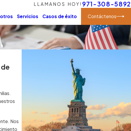
971-308-5892
LLAMANOS HOY!
Contáctenos
sotros
Servicios
Casos de éxito
 de
ilias.
uestros
ente. Nos
ecimiento