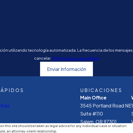
mación utilizando tecnología automatizada. La frecuencia de los mensajes 
cancelar.
Política de uso aceptable
Enviar Información
RÁPIDOS
UBICACIONES
Main Office
tros
3545 Portland Road NE
Suite #110
Salem, OR 97301
n this site should be taken as legal advice for any individual case or situation.
Mapa Y Direcciones
ute, an attorney-client relationship.