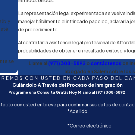
Estados Unidos.
 evitar cualquier interrupción en su estatus.
itares pueden ser elegibles para el permiso de permanencia temp
La representación legal experimentada se vuelve ind
tis y
orientación sobre esta opción de alivio para ayudarlo a cumpli
manejar hábilmente el intrincado papeleo, aclarar la je
esté
de procedimiento.
dencia permanente condicional, ayudamos a presentar las petic
Al contratar la asistencia legal profesional de Affor
s a obtener la visa de prometido(a) K-1, que permite a los pr
probabilidades de obtener un resultado exitoso y logr
so, desde la solicitud hasta la entrevista.
ente se
Llame al
(971) 308-5892
o
contáctenos
onlin
abogado en Salem sobre los s
AREMOS CON USTED EN CADA PASO DEL CA
Guiándolo A Través del Proceso de Inmigración
Programe una Consulta Gratis Hoy Mismo al
(971) 308-5892
.
tacto con usted en breve para confirmar sus datos de contact
*Apellido
*Correo electrónico