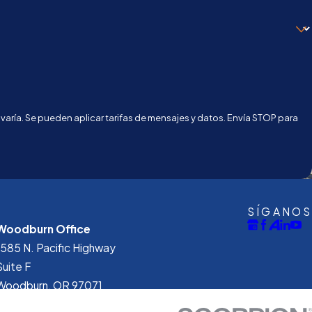
varía. Se pueden aplicar tarifas de mensajes y datos. Envía STOP para
SÍGANOS
Woodburn Office
1585 N. Pacific Highway
Suite F
Woodburn, OR 97071
Mapa Y Direcciones