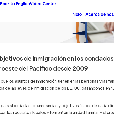
Back to English
Video Center
Inicio
Acerca de no
objetivos de inmigración en los condados
oroeste del Pacífico desde 2009
ue los asuntos de inmigración tienen en las personas y las fam
 de las leyes de inmigración de los EE. UU. basándonos en n
para abordar las circunstancias y objetivos únicos de cada cli
 los requisitos legales y fomenten la unidad familiar y el cr