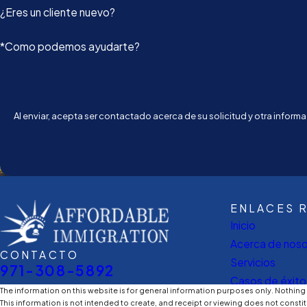
¿Eres un cliente nuevo?
*Como podemos ayudarte?
Al enviar, acepta ser contactado acerca de su solicitud y otra infor
ENLACES 
Inicio
Acerca de noso
CONTACTO
Servicios
971-308-5892
Casos de éxito
The information on this website is for general information purposes only. Nothing o
This information is not intended to create, and receipt or viewing does not constit