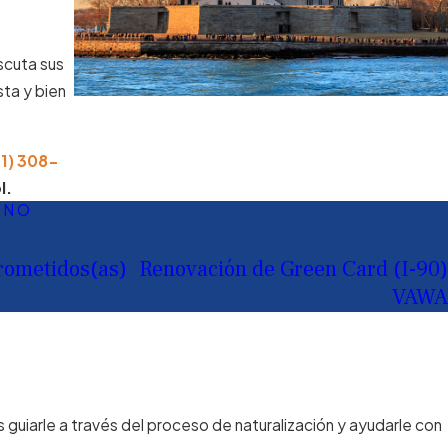
scuta sus
ta y bien
71) 308-
l.
INO
rometidos(as)
Renovación de Green Card (I-90)
VAWA
guiarle a través del proceso de naturalización y ayudarle con